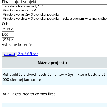
Financujúci subjekt:
Od:
Do:
Vybrané kritériá:
Zrušiť filter
Zobraziť
Názov projektu
Rehabilitácia dvoch vodných vrtov v Sýrii, ktoré budú slúži
000 člennej komunite
At all ages, health comes first