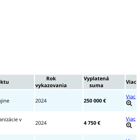
Rok
Vyplatená
ektu
Viac
vykazovania
suma
jine
2024
250 000 €
anizácie v
2024
4 750 €