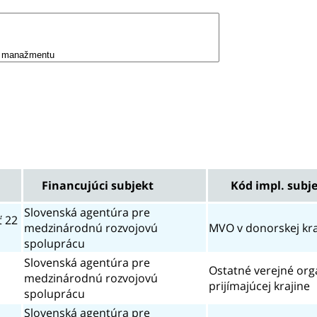
Financujúci subjekt
Kód impl. subj
Slovenská agentúra pre
ť 22
medzinárodnú rozvojovú
MVO v donorskej kra
spoluprácu
Slovenská agentúra pre
Ostatné verejné org
medzinárodnú rozvojovú
prijímajúcej krajine
spoluprácu
Slovenská agentúra pre