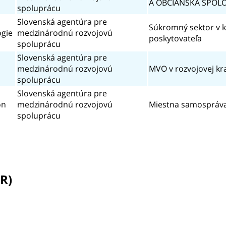
A OBČIANSKA SPOL
spoluprácu
Slovenská agentúra pre
Súkromný sektor v k
ógie
medzinárodnú rozvojovú
poskytovateľa
spoluprácu
Slovenská agentúra pre
medzinárodnú rozvojovú
MVO v rozvojovej kr
spoluprácu
Slovenská agentúra pre
on
medzinárodnú rozvojovú
Miestna samospráv
spoluprácu
UR)