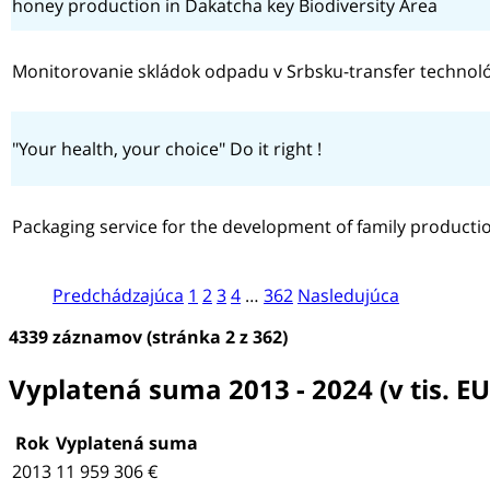
honey production in Dakatcha key Biodiversity Area
Monitorovanie skládok odpadu v Srbsku-transfer technol
"Your health, your choice" Do it right !
Packaging service for the development of family producti
Predchádzajúca
1
2
3
4
…
362
Nasledujúca
4339 záznamov (stránka 2 z 362)
Vyplatená suma 2013 - 2024 (v tis. E
Rok
Vyplatená suma
2013
11 959 306 €