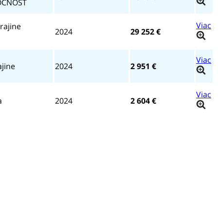
OČNOSŤ
rajine
2024
29 252 €
ajine
2024
2 951 €
a
2024
2 604 €