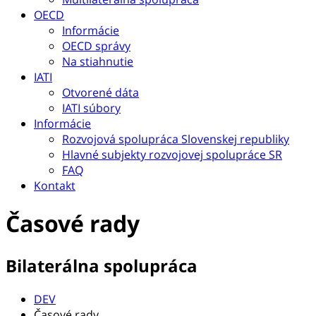
OECD
Informácie
OECD správy
Na stiahnutie
IATI
Otvorené dáta
IATI súbory
Informácie
Rozvojová spolupráca Slovenskej republiky
Hlavné subjekty rozvojovej spolupráce SR
FAQ
Kontakt
Časové rady
Bilaterálna spolupráca
DEV
Časové rady