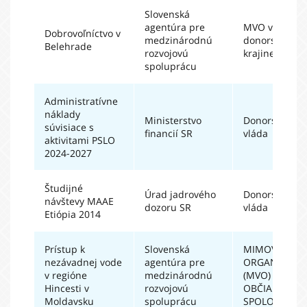
Slovenská
agentúra pre
MVO v
Dobrovoľníctvo v
medzinárodnú
donorskej
Belehrade
rozvojovú
krajine
spoluprácu
Administratívne
náklady
Ministerstvo
Donorská
súvisiace s
financií SR
vláda
aktivitami PSLO
2024-2027
Študijné
Úrad jadrového
Donorská
návštevy MAAE
dozoru SR
vláda
Etiópia 2014
Prístup k
Slovenská
MIMOVLÁDN
nezávadnej vode
agentúra pre
ORGANIZÁCIE
v regióne
medzinárodnú
(MVO) A
Hincesti v
rozvojovú
OBČIANSKA
Moldavsku
spoluprácu
SPOLOČNOSŤ