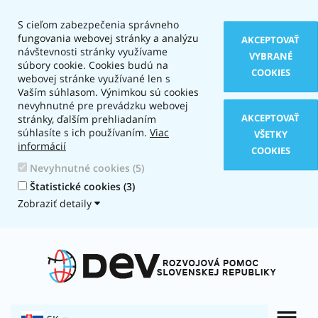
S cieľom zabezpečenia správneho
fungovania webovej stránky a analýzu
AKCEPTOVAŤ
návštevnosti stránky využívame
VYBRANÉ
súbory cookie. Cookies budú na
COOKIES
webovej stránke využívané len s
Vaším súhlasom. Výnimkou sú cookies
nevyhnutné pre prevádzku webovej
AKCEPTOVAŤ
stránky, ďalším prehliadaním
súhlasíte s ich používaním.
Viac
VŠETKY
informácií
COOKIES
Nevyhnutné cookies (5)
Štatistické cookies (3)
Zobraziť detaily
Typ
zobrazenia:
Textová
verzia