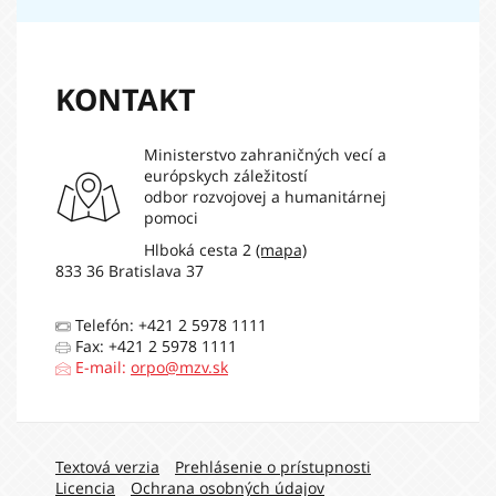
KONTAKT
Ministerstvo zahraničných vecí a
európskych záležitostí
odbor rozvojovej a humanitárnej
pomoci
Hlboká cesta 2
(mapa)
833 36 Bratislava 37
Telefón: +421 2 5978 1111
Fax: +421 2 5978 1111
E-mail:
orpo@mzv.sk
Navigation:
Textová verzia
Prehlásenie o prístupnosti
Licencia
Ochrana osobných údajov