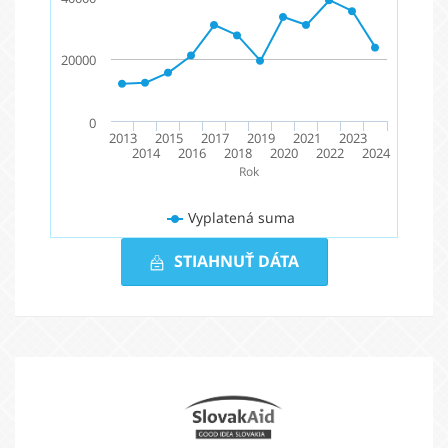
20000
0
2013
2015
2017
2019
2021
2023
2014
2016
2018
2020
2022
2024
Rok
Vyplatená suma
STIAHNUŤ DÁTA
Vyplatená
suma
2013
-
Partneri
2024
Slovak
Aid
(v