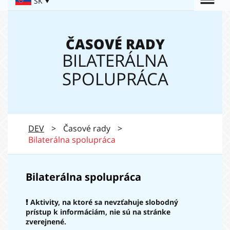
Togg
SK
Navigation:
navi
ČASOVÉ RADY
BILATERÁLNA
SPOLUPRÁCA
DEV
>
Časové rady
>
Bilaterálna spolupráca
Bilaterálna spolupráca
Aktivity, na ktoré sa nevzťahuje slobodný
prístup k informáciám, nie sú na stránke
zverejnené.