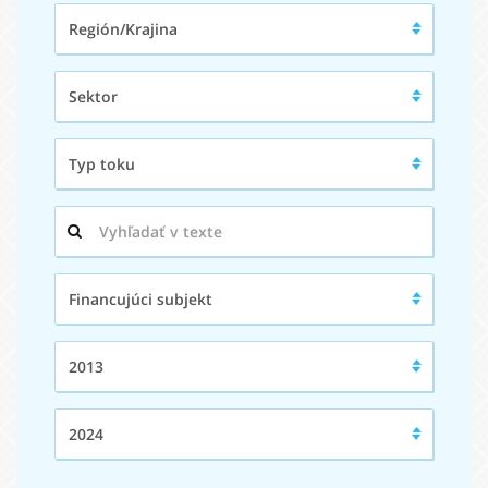
Región/Krajina:
Región/Krajina
Sektor:
Sektor
Typ
Typ toku
toku:
Hľadaný
výraz:
Financujúci
Financujúci subjekt
subjekt:
Od:
2013
Do:
2024