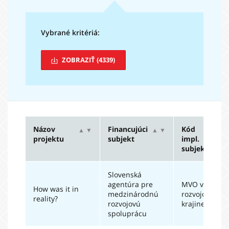
Vybrané kritériá:
ZOBRAZIŤ
(4339)
Názov
Financujúci
Kód
▲
▼
▲
▼
▲
projektu
subjekt
impl.
subjektu
Slovenská
agentúra pre
MVO v
How was it in
medzinárodnú
rozvojovej
reality?
rozvojovú
krajine
spoluprácu