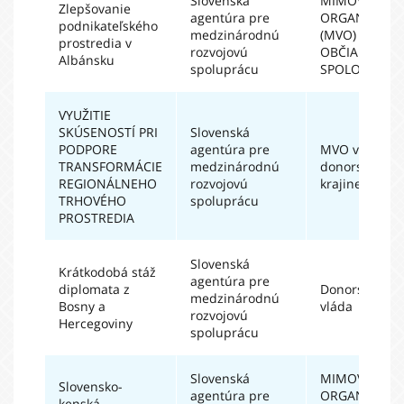
Slovenská
MIMOVLÁDN
Zlepšovanie
agentúra pre
ORGANIZÁCIE
podnikateľského
medzinárodnú
(MVO) A
prostredia v
rozvojovú
OBČIANSKA
Albánsku
spoluprácu
SPOLOČNOSŤ
VYUŽITIE
SKÚSENOSTÍ PRI
Slovenská
PODPORE
agentúra pre
MVO v
TRANSFORMÁCIE
medzinárodnú
donorskej
REGIONÁLNEHO
rozvojovú
krajine
TRHOVÉHO
spoluprácu
PROSTREDIA
Slovenská
Krátkodobá stáž
agentúra pre
diplomata z
Donorská
medzinárodnú
Bosny a
vláda
rozvojovú
Hercegoviny
spoluprácu
Slovenská
MIMOVLÁDN
Slovensko-
agentúra pre
ORGANIZÁCIE
kenská