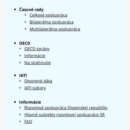
2022
008 €
Časové rady
35 223
2023
Celková spolupráca
034 €
23 546
Bilaterálna spolupráca
2024
120 €
Multilaterálna spolupráca
OECD
OECD správy
Informácie
Na stiahnutie
IATI
Otvorené dáta
IATI súbory
Informácie
Rozvojová spolupráca Slovenskej republiky
Hlavné subjekty rozvojovej spolupráce SR
FAQ