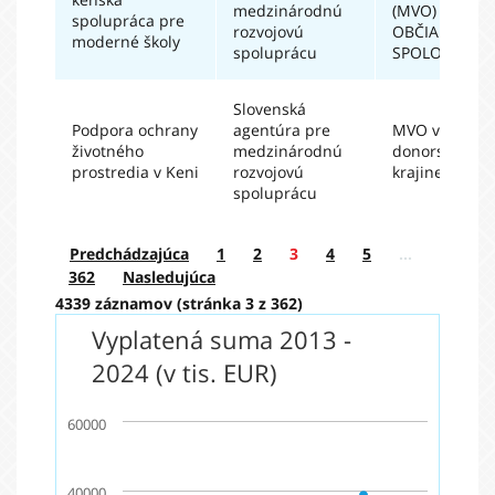
medzinárodnú
(MVO) A
spolupráca pre
rozvojovú
OBČIANSKA
moderné školy
spoluprácu
SPOLOČNOSŤ
Slovenská
Podpora ochrany
agentúra pre
MVO v
životného
medzinárodnú
donorskej
prostredia v Keni
rozvojovú
krajine
spoluprácu
Predchádzajúca
1
2
3
4
5
…
362
Nasledujúca
4339 záznamov (stránka 3 z 362)
Vyplatená suma 2013 -
2024 (v tis. EUR)
60000
40000