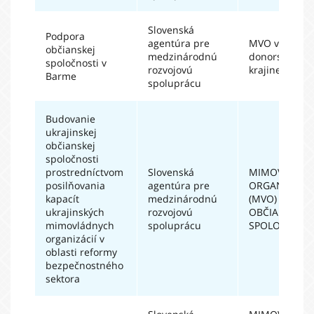
Slovenská
Podpora
agentúra pre
MVO v
občianskej
medzinárodnú
donorskej
spoločnosti v
rozvojovú
krajine
Barme
spoluprácu
Budovanie
ukrajinskej
občianskej
spoločnosti
prostredníctvom
Slovenská
MIMOVLÁDN
posilňovania
agentúra pre
ORGANIZÁCIE
kapacít
medzinárodnú
(MVO) A
ukrajinských
rozvojovú
OBČIANSKA
mimovládnych
spoluprácu
SPOLOČNOSŤ
organizácií v
oblasti reformy
bezpečnostného
sektora