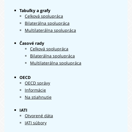
2019
950 €
Tabuľky a grafy
33 379
2020
Celková spolupráca
556 €
30 818
Bilaterálna spolupráca
2021
485 €
Multilaterálna spolupráca
38 757
2022
008 €
Časové rady
35 223
2023
Celková spolupráca
034 €
23 546
Bilaterálna spolupráca
2024
120 €
Multilaterálna spolupráca
OECD
OECD správy
Informácie
Na stiahnutie
IATI
Otvorené dáta
IATI súbory