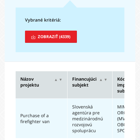
Vybrané kritériá:
ZOBRAZIŤ
(4339)
Názov
Financujúci
Kód
▲
▼
▲
▼
projektu
subjekt
impl.
subjektu
Slovenská
MIMOVLÁ
agentúra pre
ORGANIZÁ
Purchase of a
medzinárodnú
(MVO) A
firefighter van
rozvojovú
OBČIANSK
spoluprácu
SPOLOČN