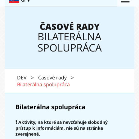
Togg
SK
Navigation:
navi
ČASOVÉ RADY
BILATERÁLNA
SPOLUPRÁCA
DEV
>
Časové rady
>
Bilaterálna spolupráca
Bilaterálna spolupráca
Aktivity, na ktoré sa nevzťahuje slobodný
prístup k informáciám, nie sú na stránke
zverejnené.