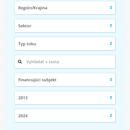
Región/Krajina:
Región/Krajina
Sektor:
Sektor
Typ
Typ toku
toku:
Hľadaný
výraz:
Financujúci
Financujúci subjekt
subjekt:
Od:
2013
Do:
2024