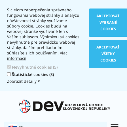
S cieľom zabezpečenia správneho
fungovania webovej stránky a analýzu
AKCEPTOVAŤ
návštevnosti stránky využívame
VYBRANÉ
súbory cookie. Cookies budú na
COOKIES
webovej stránke využívané len s
Vaším súhlasom. Výnimkou sú cookies
nevyhnutné pre prevádzku webovej
AKCEPTOVAŤ
stránky, ďalším prehliadaním
súhlasíte s ich používaním.
Viac
VŠETKY
informácií
COOKIES
Nevyhnutné cookies (5)
Štatistické cookies (3)
Zobraziť detaily
Typ
zobrazenia:
Textová
verzia