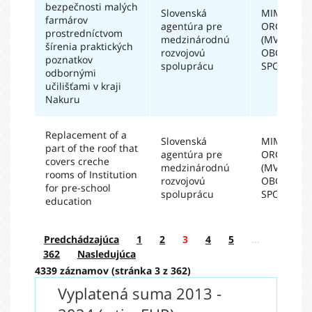
bezpečnosti malých
Slovenská
MIMOVLÁ
farmárov
agentúra pre
ORGANIZÁ
prostredníctvom
medzinárodnú
(MVO) A
šírenia praktických
rozvojovú
OBČIANSK
poznatkov
spoluprácu
SPOLOČN
odbornými
učilišťami v kraji
Nakuru
Replacement of a
Slovenská
MIMOVLÁ
part of the roof that
agentúra pre
ORGANIZÁ
covers creche
medzinárodnú
(MVO) A
rooms of Institution
rozvojovú
OBČIANSK
for pre-school
spoluprácu
SPOLOČN
education
Predchádzajúca
1
2
3
4
5
…
362
Nasledujúca
4339 záznamov (stránka 3 z 362)
Vyplatená suma 2013 -