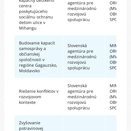
kapacity detského
agentúra pre
ORGANIZÁ
centra
medzinárodnú
(MVO) A
poskytujúceho
rozvojovú
OBČIANSK
sociálnu ochranu
spoluprácu
SPOLOČN
deťom ulice v
Mihangu
Budovanie kapacít
Slovenská
MIMOVLÁ
samosprávy a
agentúra pre
ORGANIZÁ
občianskej
medzinárodnú
(MVO) A
spoločnosti v
rozvojovú
OBČIANSK
regióne Gagauzsko,
spoluprácu
SPOLOČN
Moldavsko
Slovenská
MIMOVLÁ
Riešenie konfliktov v
agentúra pre
ORGANIZÁ
rozvojovom
medzinárodnú
(MVO) A
kontexte
rozvojovú
OBČIANSK
spoluprácu
SPOLOČN
Zvyšovanie
potravinovej