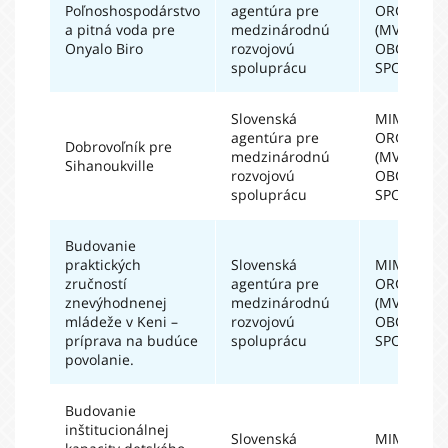
Poľnoshospodárstvo
agentúra pre
ORGANIZÁ
a pitná voda pre
medzinárodnú
(MVO) A
Onyalo Biro
rozvojovú
OBČIANSK
spoluprácu
SPOLOČN
Slovenská
MIMOVLÁ
agentúra pre
ORGANIZÁ
Dobrovoľník pre
medzinárodnú
(MVO) A
Sihanoukville
rozvojovú
OBČIANSK
spoluprácu
SPOLOČN
Budovanie
praktických
Slovenská
MIMOVLÁ
zručností
agentúra pre
ORGANIZÁ
znevýhodnenej
medzinárodnú
(MVO) A
mládeže v Keni –
rozvojovú
OBČIANSK
príprava na budúce
spoluprácu
SPOLOČN
povolanie.
Budovanie
inštitucionálnej
Slovenská
MIMOVLÁ