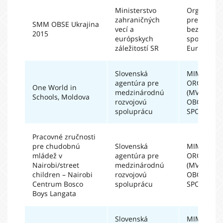
Ministerstvo
Organizáci
zahraničných
pre
SMM OBSE Ukrajina
vecí a
bezpečnos
2015
európskych
spoluprácu
záležitostí SR
Európe
Slovenská
MIMOVLÁ
agentúra pre
ORGANIZÁ
One World in
medzinárodnú
(MVO) A
Schools, Moldova
rozvojovú
OBČIANSK
spoluprácu
SPOLOČN
Pracovné zručnosti
pre chudobnú
Slovenská
MIMOVLÁ
mládež v
agentúra pre
ORGANIZÁ
Nairobi/street
medzinárodnú
(MVO) A
children – Nairobi
rozvojovú
OBČIANSK
Centrum Bosco
spoluprácu
SPOLOČN
Boys Langata
Slovenská
MIMOVLÁ