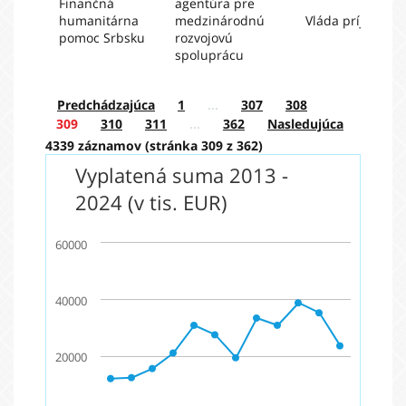
Finančná
agentúra pre
humanitárna
medzinárodnú
Vláda príjemcu
pomoc Srbsku
rozvojovú
spoluprácu
Predchádzajúca
1
…
307
308
309
310
311
…
362
Nasledujúca
4339 záznamov (stránka 309 z 362)
Vyplatená suma 2013 -
2024 (v tis. EUR)
60000
40000
20000