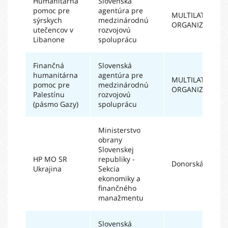
Humanitárna
Slovenská
pomoc pre
agentúra pre
MULTILATERÁLN
sýrskych
medzinárodnú
ORGANIZÁCIE
utečencov v
rozvojovú
Libanone
spoluprácu
Finančná
Slovenská
humanitárna
agentúra pre
MULTILATERÁLN
pomoc pre
medzinárodnú
ORGANIZÁCIE
Palestínu
rozvojovú
(pásmo Gazy)
spoluprácu
Ministerstvo
obrany
Slovenskej
HP MO SR
republiky -
Donorská vláda
Ukrajina
Sekcia
ekonomiky a
finančného
manažmentu
Slovenská