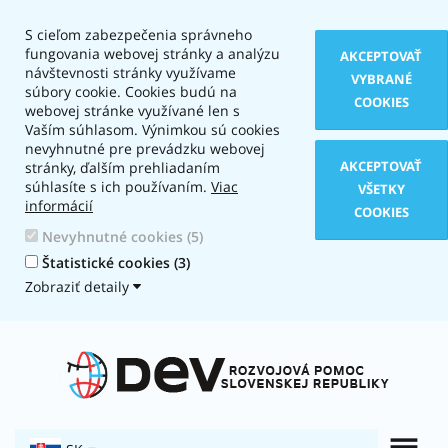
S cieľom zabezpečenia správneho
fungovania webovej stránky a analýzu
AKCEPTOVAŤ
návštevnosti stránky využívame
VYBRANÉ
súbory cookie. Cookies budú na
COOKIES
webovej stránke využívané len s
Vaším súhlasom. Výnimkou sú cookies
nevyhnutné pre prevádzku webovej
AKCEPTOVAŤ
stránky, ďalším prehliadaním
súhlasíte s ich používaním.
Viac
VŠETKY
informácií
COOKIES
Nevyhnutné cookies (5)
Štatistické cookies (3)
Zobraziť detaily
Typ
zobrazenia:
Textová
verzia