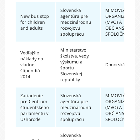
Slovenská
MIMOVLÁDNE
New bus stop
agentúra pre
ORGANIZÁCIE
for children
medzinárodnú
(MVO) A
and adults
rozvojovú
OBČIANSKA
spoluprácu
SPOLOČNOSŤ
Ministerstvo
Vedľajšie
školstva, vedy,
náklady na
výskumu a
vládne
Donorská vláda
športu
štipendiá
Slovenskej
2014
republiky
Zariadenie
Slovenská
MIMOVLÁDNE
pre Centrum
agentúra pre
ORGANIZÁCIE
študentského
medzinárodnú
(MVO) A
parlamentu v
rozvojovú
OBČIANSKA
Užhorode
spoluprácu
SPOLOČNOSŤ
Slovenská