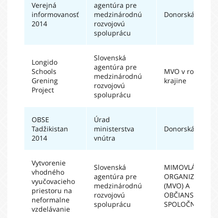
Verejná
agentúra pre
informovanosť
medzinárodnú
Donorská vláda
2014
rozvojovú
spoluprácu
Slovenská
Longido
agentúra pre
Schools
MVO v rozvojove
medzinárodnú
Grening
krajine
rozvojovú
Project
spoluprácu
OBSE
Úrad
Tadžikistan
ministerstva
Donorská vláda
2014
vnútra
Vytvorenie
Slovenská
MIMOVLÁDNE
vhodného
agentúra pre
ORGANIZÁCIE
vyučovacieho
medzinárodnú
(MVO) A
priestoru na
rozvojovú
OBČIANSKA
neformalne
spoluprácu
SPOLOČNOSŤ
vzdelávanie