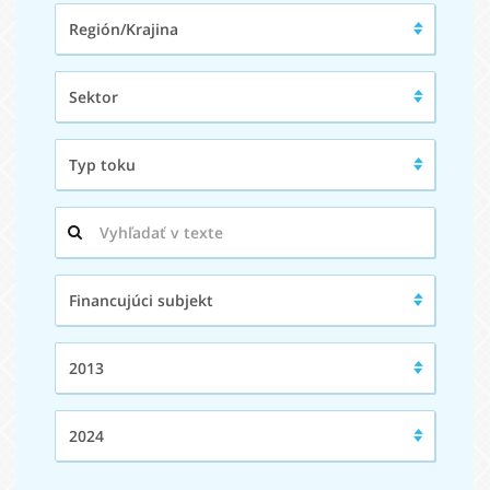
Región/Krajina:
Región/Krajina
Sektor:
Sektor
Typ
Typ toku
toku:
Hľadaný
výraz:
Financujúci
Financujúci subjekt
subjekt:
Od:
2013
Do:
2024