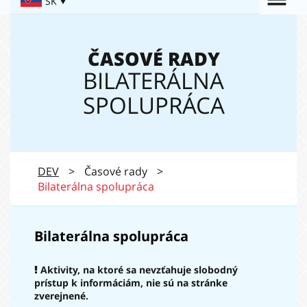
Togg
SK
Navigation:
navi
ČASOVÉ RADY
BILATERÁLNA
SPOLUPRÁCA
DEV
>
Časové rady
>
Bilaterálna spolupráca
Bilaterálna spolupráca
Aktivity, na ktoré sa nevzťahuje slobodný
prístup k informáciám, nie sú na stránke
zverejnené.