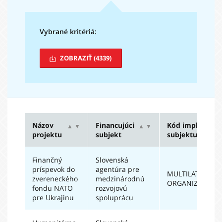
Vybrané kritériá:
ZOBRAZIŤ
(4339)
Názov
Financujúci
Kód impl.
▲
▼
▲
▼
▲
projektu
subjekt
subjektu
Finančný
Slovenská
príspevok do
agentúra pre
MULTILATERÁLN
zvereneckého
medzinárodnú
ORGANIZÁCIE
fondu NATO
rozvojovú
pre Ukrajinu
spoluprácu