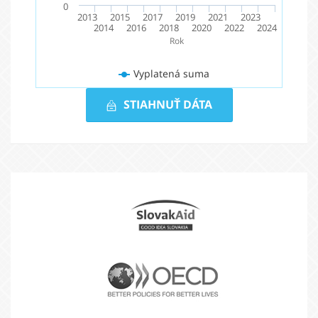
0
2013
2015
2017
2019
2021
2023
2014
2016
2018
2020
2022
2024
Rok
Vyplatená suma
STIAHNUŤ DÁTA
Vyplatená
suma
2013
-
Partneri
2024
Slovak
Aid
(v
tis.
EUR)
OECD
Vyplatená
Rok
suma
11 959