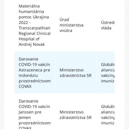
Materiálna
humanitárna
pomoc Ukrajina
Úrad
2022 -
Ústredná
ministerstva
Transcarpathian
vláda
vnútra
Regional Clinical
Hospital of
Andrej Novak
Darovanie
COVID-19 vakcín
Globálna
Astrazeneca pre
Ministerstvo
aliancia pre
Indonéziu
zdravotníctva SR
vakcíny a
prostredníctvom
imunizáciu
COVAX
Darovanie
COVID-19 vakcín
Globálna
Janssen pre
Ministerstvo
aliancia pre
Jemen
zdravotníctva SR
vakcíny a
prostredníctvom
imunizáciu
COVAX