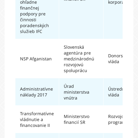
ohľadne
korporácia
finančnej
podpory pre
činnosti
poradenských
služieb IFC
Slovenská
agentúra pre
Donorská
NSP Afganistan
medzinárodnú
vláda
rozvojovú
spoluprácu
Úrad
Administratívne
Ústredná
ministerstva
náklady 2017
vláda
vnútra
Transformatívne
Ministerstvo
Rozvojový
vládnutie a
financií SR
program OSN
financovanie II