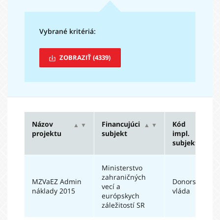
Vybrané kritériá:
ZOBRAZIŤ
(4339)
Názov
Financujúci
Kód
▲
▼
▲
▼
▲
projektu
subjekt
impl.
subjektu
Ministerstvo
zahraničných
MZVaEZ Admin
Donorská
vecí a
náklady 2015
vláda
európskych
záležitostí SR