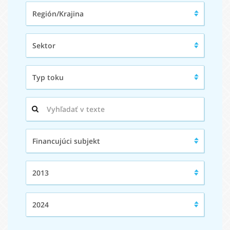
Región/Krajina:
Región/Krajina
Sektor:
Sektor
Typ
Typ toku
toku:
Hľadaný
výraz:
Financujúci
Financujúci subjekt
subjekt:
Od:
2013
Do:
2024