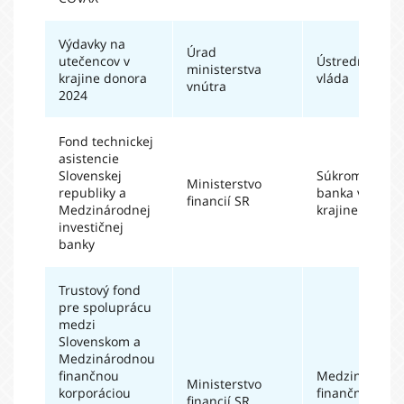
Výdavky na
Úrad
utečencov v
Ústredná
ministerstva
krajine donora
vláda
vnútra
2024
Fond technickej
asistencie
Slovenskej
Súkromná
Ministerstvo
republiky a
banka v tretej
financií SR
Medzinárodnej
krajine
investičnej
banky
Trustový fond
pre spoluprácu
medzi
Slovenskom a
Medzinárodnou
finančnou
Medzinárodn
Ministerstvo
korporáciou
finančná
financií SR