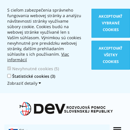
S cieľom zabezpečenia správneho
fungovania webovej stránky a analýzu
AKCEPTOVAŤ
návštevnosti stránky využívame
VYBRANÉ
súbory cookie. Cookies budú na
COOKIES
webovej stránke využívané len s
Vaším súhlasom. Výnimkou sú cookies
nevyhnutné pre prevádzku webovej
AKCEPTOVAŤ
stránky, ďalším prehliadaním
súhlasíte s ich používaním.
Viac
VŠETKY
informácií
COOKIES
Nevyhnutné cookies (5)
Štatistické cookies (3)
Zobraziť detaily
Typ
zobrazenia:
Textová
verzia