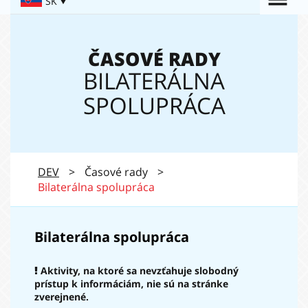
Togg
SK
Navigation:
navi
ČASOVÉ RADY
BILATERÁLNA
SPOLUPRÁCA
DEV
>
Časové rady
>
Bilaterálna spolupráca
Bilaterálna spolupráca
Aktivity, na ktoré sa nevzťahuje slobodný
prístup k informáciám, nie sú na stránke
zverejnené.