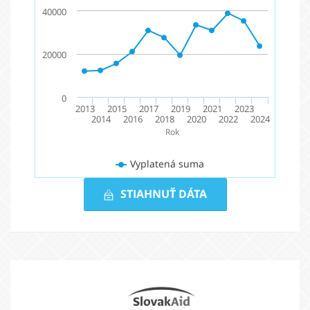
40000
20000
0
2013
2015
2017
2019
2021
2023
2014
2016
2018
2020
2022
2024
Rok
Vyplatená suma
STIAHNUŤ DÁTA
Vyplatená
suma
2013
-
Partneri
2024
Slovak
Aid
(v