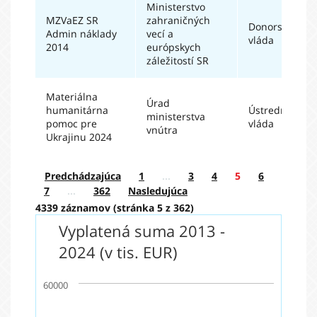
Ministerstvo
MZVaEZ SR
zahraničných
Donorská
Admin náklady
vecí a
vláda
2014
európskych
záležitostí SR
Materiálna
Úrad
humanitárna
Ústredná
ministerstva
pomoc pre
vláda
vnútra
Ukrajinu 2024
Predchádzajúca
1
…
3
4
5
6
7
…
362
Nasledujúca
4339 záznamov (stránka 5 z 362)
Vyplatená suma 2013 -
2024 (v tis. EUR)
60000