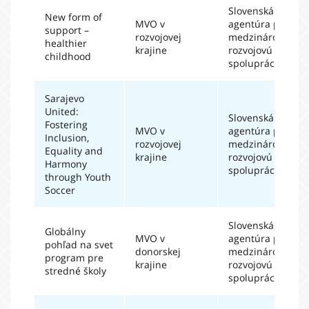
Slovenská
New form of
MVO v
agentúra pre
support –
rozvojovej
medzinárodnú
healthier
krajine
rozvojovú
childhood
spoluprácu
Sarajevo
United:
Slovenská
Fostering
MVO v
agentúra pre
Inclusion,
rozvojovej
medzinárodnú
Equality and
krajine
rozvojovú
Harmony
spoluprácu
through Youth
Soccer
Slovenská
Globálny
MVO v
agentúra pre
pohľad na svet
donorskej
medzinárodnú
program pre
krajine
rozvojovú
stredné školy
spoluprácu