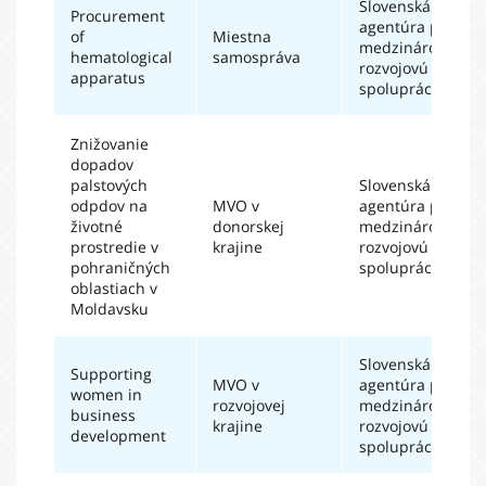
Slovenská
Procurement
agentúra pre
of
Miestna
medzinárodnú
hematological
samospráva
rozvojovú
apparatus
spoluprácu
Znižovanie
dopadov
palstových
Slovenská
odpdov na
MVO v
agentúra pre
životné
donorskej
medzinárodnú
prostredie v
krajine
rozvojovú
pohraničných
spoluprácu
oblastiach v
Moldavsku
Slovenská
Supporting
MVO v
agentúra pre
women in
rozvojovej
medzinárodnú
business
krajine
rozvojovú
development
spoluprácu