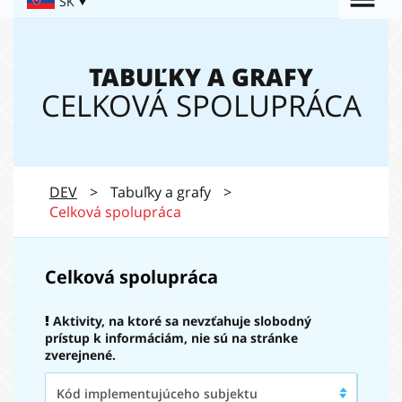
Togg
SK
Navigation:
navi
TABUĽKY A GRAFY
CELKOVÁ SPOLUPRÁCA
DEV
>
Tabuľky a grafy
>
Celková spolupráca
Celková spolupráca
Aktivity, na ktoré sa nevzťahuje slobodný
prístup k informáciám, nie sú na stránke
zverejnené.
Kód
Kód implementujúceho subjektu
implementujúceho