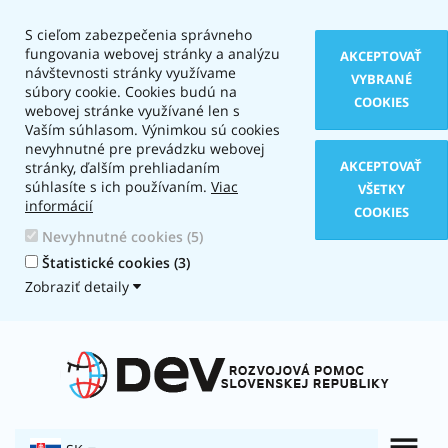
S cieľom zabezpečenia správneho
fungovania webovej stránky a analýzu
AKCEPTOVAŤ
návštevnosti stránky využívame
VYBRANÉ
súbory cookie. Cookies budú na
COOKIES
webovej stránke využívané len s
Vaším súhlasom. Výnimkou sú cookies
nevyhnutné pre prevádzku webovej
AKCEPTOVAŤ
stránky, ďalším prehliadaním
súhlasíte s ich používaním.
Viac
VŠETKY
informácií
COOKIES
Nevyhnutné cookies (5)
Štatistické cookies (3)
Zobraziť detaily
Typ
zobrazenia:
Textová
verzia