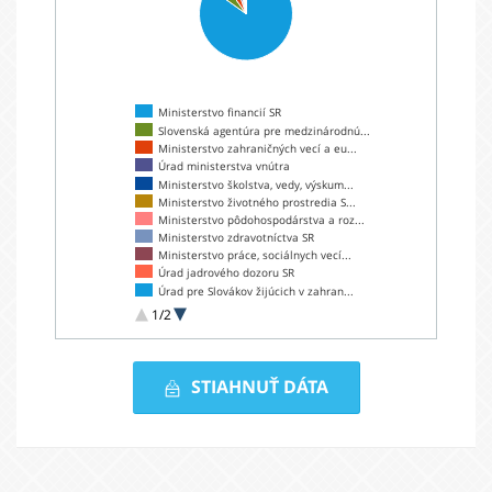
Ministerstvo financií SR
Slovenská agentúra pre medzinárodnú...
Ministerstvo zahraničných vecí a eu...
Úrad ministerstva vnútra
Ministerstvo školstva, vedy, výskum...
Ministerstvo životného prostredia S...
Ministerstvo pôdohospodárstva a roz...
Ministerstvo zdravotníctva SR
Ministerstvo práce, sociálnych vecí...
Úrad jadrového dozoru SR
Úrad pre Slovákov žijúcich v zahran...
Ministerstvo dopravy, výstavby a re...
1/2
Ministerstvo hospodárstva Slovenske...
Úrad priemyselného vlastníctva SR
Vyplatená
STIAHNUŤ DÁTA
suma
podľa
poskytovateľov