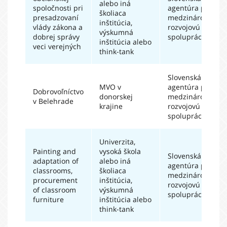
alebo iná
spoločnosti pri
agentúra pre
školiaca
presadzovaní
medzinárodnú
inštitúcia,
vlády zákona a
rozvojovú
výskumná
dobrej správy
spoluprácu
inštitúcia alebo
veci verejných
think-tank
Slovenská
MVO v
agentúra pre
Dobrovoľníctvo
donorskej
medzinárodnú
v Belehrade
krajine
rozvojovú
spoluprácu
Univerzita,
Painting and
vysoká škola
Slovenská
adaptation of
alebo iná
agentúra pre
classrooms,
školiaca
medzinárodnú
procurement
inštitúcia,
rozvojovú
of classroom
výskumná
spoluprácu
furniture
inštitúcia alebo
think-tank