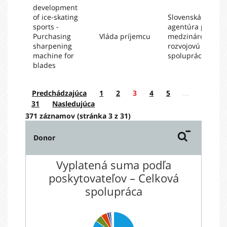
development
of ice-skating
Slovenská
sports -
agentúra pre
Purchasing
Vláda príjemcu
medzinárodnú
sharpening
rozvojovú
machine for
spoluprácu
blades
Predchádzajúca
1
2
3
4
5
…
31
Nasledujúca
371 záznamov (stránka 3 z 31)
Donor
Vyplatená suma podľa
poskytovateľov – Celková
spolupráca