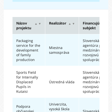
Názov
Realizátor
Financujúci
▲
▼
▲
▼
▲
▼
projektu
subjekt
Packaging
Slovenská
service for the
agentúra pre
Miestna
development
medzinárodnú
samospráva
of family
rozvojovú
production
spoluprácu
Sports Field
Slovenská
for Internally
agentúra pre
Displaced
Ústredná vláda
medzinárodnú
Pupils in
rozvojovú
Kutaisi
spoluprácu
Univerzita,
Podpora
vysoká škola
občianskej
Slovenská