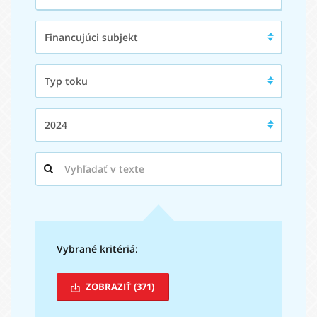
subjektu:
Financujúci
Financujúci subjekt
subjekt:
Typ
Typ toku
toku:
Rok:
2024
Hľadaný
výraz:
Vybrané kritériá:
ZOBRAZIŤ
(371)