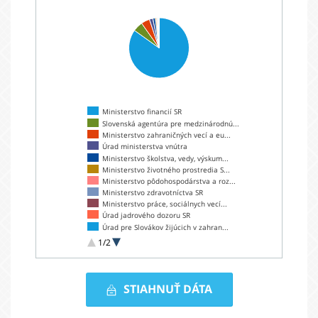
Ministerstvo financií SR
Slovenská agentúra pre medzinárodnú...
Ministerstvo zahraničných vecí a eu...
Úrad ministerstva vnútra
Ministerstvo školstva, vedy, výskum...
Ministerstvo životného prostredia S...
Ministerstvo pôdohospodárstva a roz...
Ministerstvo zdravotníctva SR
Ministerstvo práce, sociálnych vecí...
Úrad jadrového dozoru SR
Úrad pre Slovákov žijúcich v zahran...
Ministerstvo dopravy, výstavby a re...
1/2
Ministerstvo hospodárstva Slovenske...
Úrad priemyselného vlastníctva SR
Vyplatená
STIAHNUŤ DÁTA
suma