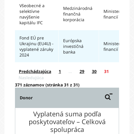
Všeobecné a
Medzinárodná
selektívne
Ministerstvo
finančná
navýšenie
financií SR
korporácia
kapitálu IFC
Fond EÚ pre
Európska
Ukrajinu (EU4U) -
Ministerstvo
investičná
vyplatené záruky
financií SR
banka
2024
Predchádzajúca
1
…
29
30
31
Nasledujúca
371 záznamov (stránka 31 z 31)
Donor
Vyplatená suma podľa
poskytovateľov – Celková
spolupráca