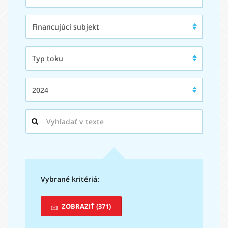
subjektu:
Financujúci
Financujúci subjekt
subjekt:
Typ
Typ toku
toku:
Rok:
2024
Hľadaný
výraz:
Vybrané kritériá:
ZOBRAZIŤ
(371)