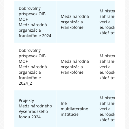
Dobrovoľný
Ministerstvo
príspevok OIF-
Medzinárodná
zahraničných
MOF
organizácia
vecí a
Medzinárodná
Frankofónie
európskych
organizácia
záležitostí SR
frankofónie 2024
Dobrovoľný
príspevok OIF-
Ministerstvo
MOF
Medzinárodná
zahraničných
Medzinárodná
organizácia
vecí a
organizácia
Frankofónie
európskych
frankofónie
záležitostí SR
2024_2
Ministerstvo
Projekty
Iné
zahraničných
Medzinárodného
multilaterálne
vecí a
Vyšehradského
inštitúcie
európskych
fondu 2024
záležitostí SR