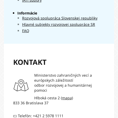
IATI súbory
a regionálneho
53 345 €
rozvoja Slovenskej
republiky
Informácie
Ministerstvo
Rozvojová spolupráca Slovenskej republiky
hospodárstva
Hlavné subjekty rozvojovej spolupráce SR
21 585 €
Slovenskej
FAQ
republiky
Úrad
priemyselného
4 398 €
vlastníctva SR
KONTAKT
Ministerstvo zahraničných vecí a
európskych záležitostí
odbor rozvojovej a humanitárnej
pomoci
Hlboká cesta 2
(mapa)
833 36 Bratislava 37
Telefón: +421 2 5978 1111