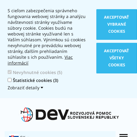
S cieľom zabezpečenia správneho
fungovania webovej stránky a analýzu
AKCEPTOVAŤ
návštevnosti stránky využívame
VYBRANÉ
súbory cookie. Cookies budú na
COOKIES
webovej stránke využívané len s
Vaším súhlasom. Výnimkou sú cookies
nevyhnutné pre prevádzku webovej
AKCEPTOVAŤ
stránky, ďalším prehliadaním
súhlasíte s ich používaním.
Viac
VŠETKY
informácií
COOKIES
Nevyhnutné cookies (5)
Štatistické cookies (3)
Zobraziť detaily
Typ
zobrazenia:
Textová
verzia