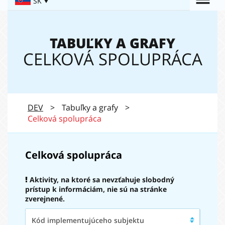
Togg
SK
Navigation:
navi
TABUĽKY A GRAFY
CELKOVÁ SPOLUPRÁCA
DEV
>
Tabuľky a grafy
>
Celková spolupráca
Celková spolupráca
Aktivity, na ktoré sa nevzťahuje slobodný
prístup k informáciám, nie sú na stránke
zverejnené.
Kód
Kód implementujúceho subjektu
implementujúceho