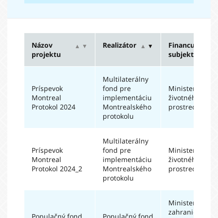
Názov
Realizátor
Financujúci
▲
▼
▲
▼
▲
projektu
subjekt
Multilaterálny
Príspevok
fond pre
Ministerstvo
Montreal
implementáciu
životného
Protokol 2024
Montrealského
prostredia SR
protokolu
Multilaterálny
Príspevok
fond pre
Ministerstvo
Montreal
implementáciu
životného
Protokol 2024_2
Montrealského
prostredia SR
protokolu
Ministerstvo
zahraničných
Populačný fond
Populačný fond