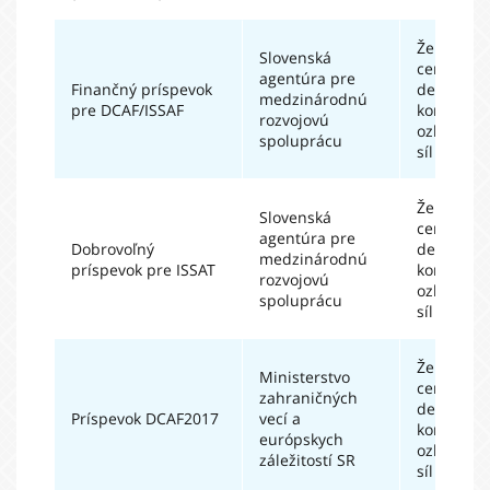
Ženevské
Slovenská
centrum 
agentúra pre
Finančný príspevok
demokrat
medzinárodnú
pre DCAF/ISSAF
kontrolu
rozvojovú
ozbrojen
spoluprácu
síl
Ženevské
Slovenská
centrum 
agentúra pre
Dobrovoľný
demokrat
medzinárodnú
príspevok pre ISSAT
kontrolu
rozvojovú
ozbrojen
spoluprácu
síl
Ženevské
Ministerstvo
centrum 
zahraničných
demokrat
Príspevok DCAF2017
vecí a
kontrolu
európskych
ozbrojen
záležitostí SR
síl