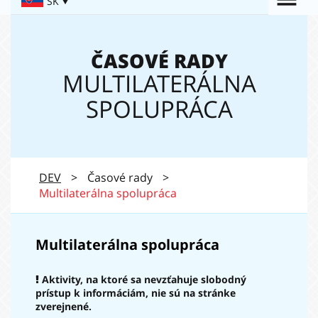
Togg
SK
Navigation:
navi
ČASOVÉ RADY
MULTILATERÁLNA
SPOLUPRÁCA
DEV
>
Časové rady
>
Multilaterálna spolupráca
Multilaterálna spolupráca
Aktivity, na ktoré sa nevzťahuje slobodný
prístup k informáciám, nie sú na stránke
zverejnené.