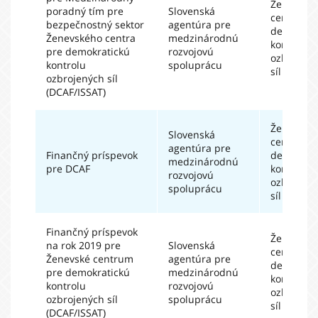
Ženevské
poradný tím pre
Slovenská
centrum 
bezpečnostný sektor
agentúra pre
demokrat
Ženevského centra
medzinárodnú
kontrolu
pre demokratickú
rozvojovú
ozbrojen
kontrolu
spoluprácu
síl
ozbrojených síl
(DCAF/ISSAT)
Ženevské
Slovenská
centrum 
agentúra pre
Finančný príspevok
demokrat
medzinárodnú
pre DCAF
kontrolu
rozvojovú
ozbrojen
spoluprácu
síl
Finančný príspevok
Ženevské
na rok 2019 pre
Slovenská
centrum 
Ženevské centrum
agentúra pre
demokrat
pre demokratickú
medzinárodnú
kontrolu
kontrolu
rozvojovú
ozbrojen
ozbrojených síl
spoluprácu
síl
(DCAF/ISSAT)