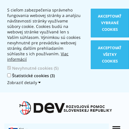
S cieľom zabezpečenia správneho
fungovania webovej stránky a analýzu
AKCEPTOVAŤ
návštevnosti stránky využívame
VYBRANÉ
súbory cookie. Cookies budú na
COOKIES
webovej stránke využívané len s
Vaším súhlasom. Výnimkou sú cookies
nevyhnutné pre prevádzku webovej
AKCEPTOVAŤ
stránky, ďalším prehliadaním
súhlasíte s ich používaním.
Viac
VŠETKY
informácií
COOKIES
Nevyhnutné cookies (5)
Štatistické cookies (3)
Zobraziť detaily
Typ
zobrazenia:
Textová
verzia