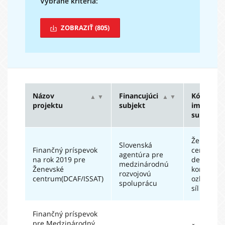
Vybrané kritériá:
ZOBRAZIŤ
(805)
Názov
Financujúci
Kód
▲
▼
▲
▼
projektu
subjekt
impl.
subjektu
Ženevské
Slovenská
Finančný príspevok
centrum 
agentúra pre
na rok 2019 pre
demokrat
medzinárodnú
Ženevské
kontrolu
rozvojovú
centrum(DCAF/ISSAT)
ozbrojen
spoluprácu
síl
Finančný príspevok
pre Medzinárodný