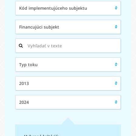
Kód
Kód implementujúceho subjektu
implementujúceho
subjektu:
Financujúci
Financujúci subjekt
subjekt:
Hľadaný
výraz:
Typ
Typ toku
toku:
Od:
2013
Do:
2024