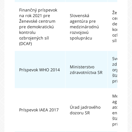
Finančný príspevok
Ženevské
na rok 2021 pre
Slovenská
centrum 
Ženevské centrum
agentúra pre
demokrat
pre demokratickú
medzinárodnú
kontrolu
kontrolu
rozvojovú
ozbrojen
ozbrojených síl
spoluprácu
síl
(DCAF)
Svetová
zdravotní
Ministerstvo
Príspevok WHO 2014
organizáci
zdravotníctva SR
štatutárn
príspevky
Medzinár
agentúra 
Úrad jadrového
atómovú
Príspevok IAEA 2017
dozoru SR
energiu -
štatutárn
príspevky