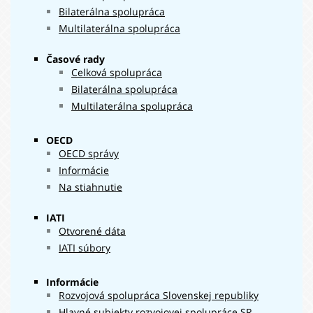
100 388
Bilaterálna spolupráca
2021
418 €
Multilaterálna spolupráca
124 365
2022
643 €
Časové rady
127 180
2023
Celková spolupráca
995 €
151 513
Bilaterálna spolupráca
2024
430 €
Multilaterálna spolupráca
OECD
OECD správy
Informácie
Na stiahnutie
IATI
Otvorené dáta
IATI súbory
Informácie
Rozvojová spolupráca Slovenskej republiky
Hlavné subjekty rozvojovej spolupráce SR