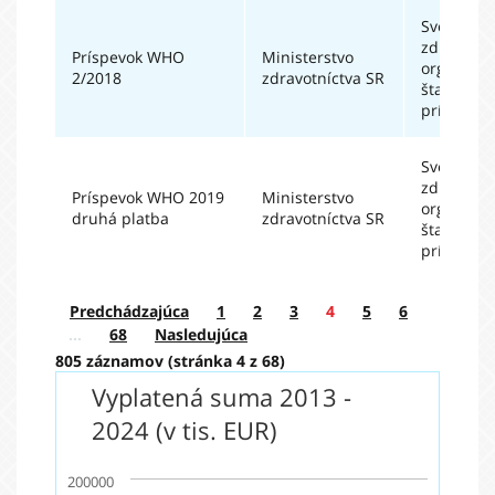
Svetová
zdravotní
Príspevok WHO
Ministerstvo
organizáci
2/2018
zdravotníctva SR
štatutárn
príspevky
Svetová
zdravotní
Príspevok WHO 2019
Ministerstvo
organizáci
druhá platba
zdravotníctva SR
štatutárn
príspevky
Predchádzajúca
1
2
3
4
5
6
…
68
Nasledujúca
805 záznamov (stránka 4 z 68)
Vyplatená suma 2013 -
2024 (v tis. EUR)
200000