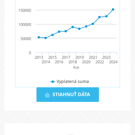
150000
100000
50000
0
2013
2015
2017
2019
2021
2023
2014
2016
2018
2020
2022
2024
Rok
Vyplatená suma
STIAHNUŤ DÁTA
Vyplatená
suma
2013
-
Partneri
2024
Slovak