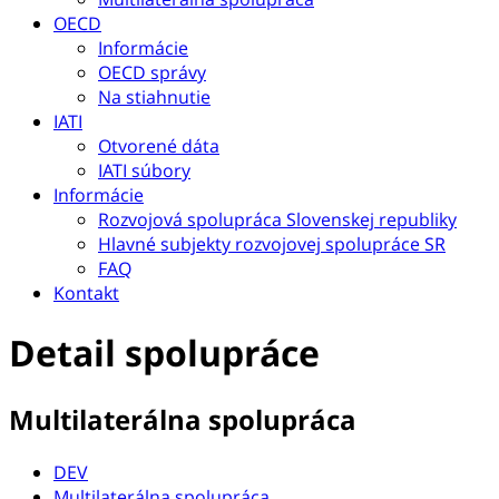
OECD
Informácie
OECD správy
Na stiahnutie
IATI
Otvorené dáta
IATI súbory
Informácie
Rozvojová spolupráca Slovenskej republiky
Hlavné subjekty rozvojovej spolupráce SR
FAQ
Kontakt
Detail spolupráce
Multilaterálna spolupráca
DEV
Multilaterálna spolupráca