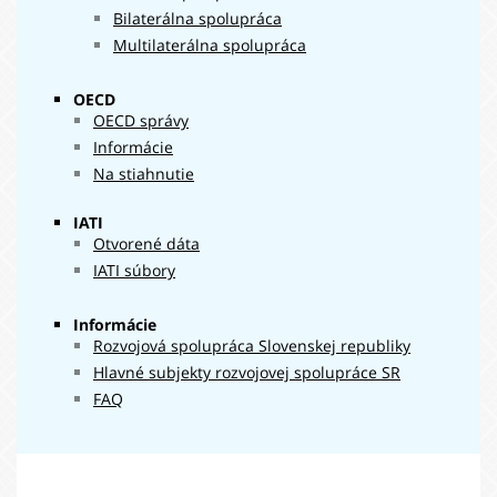
Bilaterálna spolupráca
Multilaterálna spolupráca
OECD
OECD správy
Informácie
Na stiahnutie
IATI
Otvorené dáta
IATI súbory
Informácie
Rozvojová spolupráca Slovenskej republiky
Hlavné subjekty rozvojovej spolupráce SR
FAQ