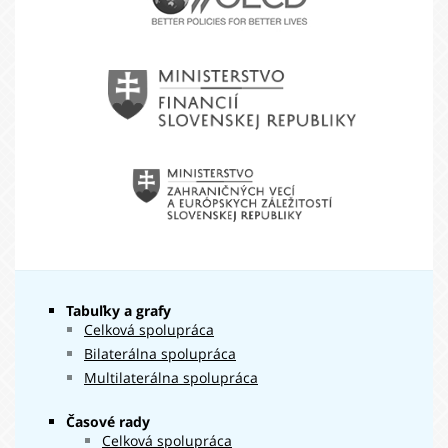
kapitálu
MBOR
Ostatné
1 378 175
filtrované
Ministerstvo
761 €
pomoci
financií
SR
Ministerstvo
zahraničných
vecí
a
európskych
záležitostí
Tabuľky a grafy
Celková spolupráca
Bilaterálna spolupráca
Multilaterálna spolupráca
Časové rady
Celková spolupráca