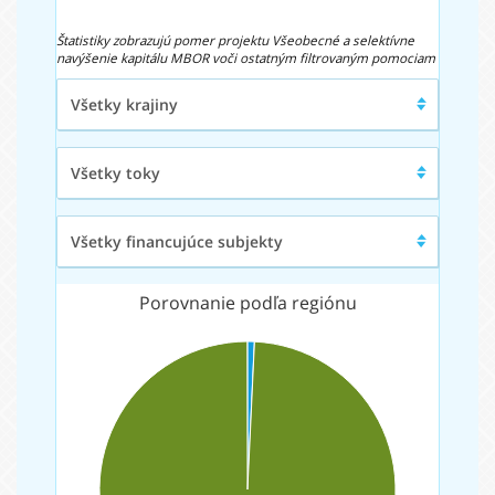
Štatistiky zobrazujú pomer projektu Všeobecné a selektívne
navýšenie kapitálu MBOR voči ostatným filtrovaným pomociam
Región/Krajina
Všetky krajiny
Typ
Všetky toky
toku
Financujúci
Všetky financujúce subjekty
subjekt
Porovnanie podľa regiónu