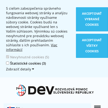
S cieľom zabezpečenia správneho
fungovania webovej stránky a analýzu
AKCEPTOVAŤ
návštevnosti stránky využívame
VYBRANÉ
súbory cookie. Cookies budú na
COOKIES
webovej stránke využívané len s
Vaším súhlasom. Výnimkou sú cookies
nevyhnutné pre prevádzku webovej
AKCEPTOVAŤ
stránky, ďalším prehliadaním
súhlasíte s ich používaním.
Viac
VŠETKY
informácií
COOKIES
Nevyhnutné cookies (5)
Štatistické cookies (3)
Zobraziť detaily
Typ
zobrazenia:
Textová
verzia