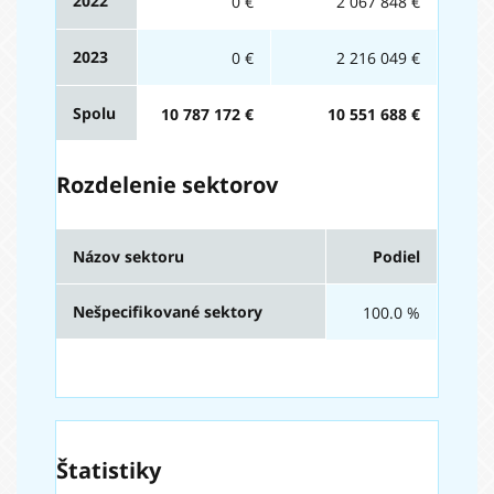
2022
0 €
2 067 848 €
2023
0 €
2 216 049 €
Spolu
10 787 172 €
10 551 688 €
Rozdelenie sektorov
Názov sektoru
Podiel
Nešpecifikované sektory
100.0 %
Štatistiky