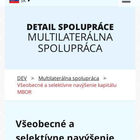
Togg
SK
Navigation:
navi
DETAIL SPOLUPRÁCE
MULTILATERÁLNA
SPOLUPRÁCA
DEV
>
Multilaterálna spolupráca
>
Všeobecné a selektívne navýšenie kapitálu
MBOR
Všeobecné a
selektívne navýšenie