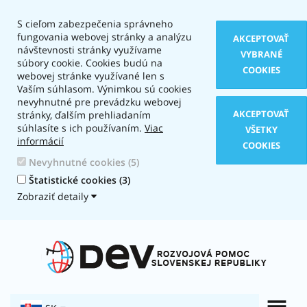
S cieľom zabezpečenia správneho
fungovania webovej stránky a analýzu
AKCEPTOVAŤ
návštevnosti stránky využívame
VYBRANÉ
súbory cookie. Cookies budú na
COOKIES
webovej stránke využívané len s
Vaším súhlasom. Výnimkou sú cookies
nevyhnutné pre prevádzku webovej
AKCEPTOVAŤ
stránky, ďalším prehliadaním
súhlasíte s ich používaním.
Viac
VŠETKY
informácií
COOKIES
Nevyhnutné cookies (5)
Štatistické cookies (3)
Zobraziť detaily
Typ
zobrazenia:
Textová
verzia