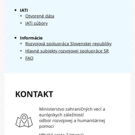
IATI
Otvorené dáta
IATI súbory
Informácie
Rozvojová spolupráca Slovenskej republiky
Hlavné subjekty rozvojovej spolupráce SR
FAQ
KONTAKT
Ministerstvo zahraničných vecí a
európskych záležitostí
odbor rozvojovej a humanitárnej
pomoci
Hlboká cesta 2
(mapa)