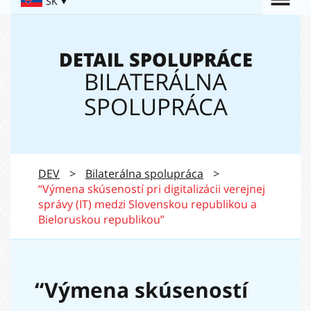
Togg
SK
Navigation:
navi
DETAIL SPOLUPRÁCE
BILATERÁLNA
SPOLUPRÁCA
DEV
>
Bilaterálna spolupráca
>
“Výmena skúseností pri digitalizácii verejnej
správy (IT) medzi Slovenskou republikou a
Bieloruskou republikou”
“Výmena skúseností