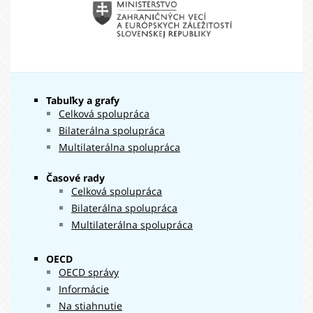
Ostatné
Ministerstvo
1 378 175
filtrované
zahraničných
761 €
pomoci
vecí
a
európskych
záležitostí
Tabuľky a grafy
Celková spolupráca
Bilaterálna spolupráca
Multilaterálna spolupráca
Časové rady
Celková spolupráca
Bilaterálna spolupráca
Multilaterálna spolupráca
OECD
OECD správy
Informácie
Na stiahnutie