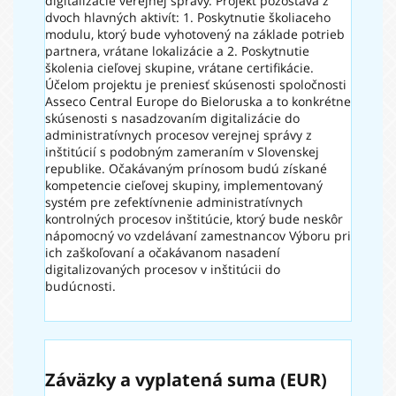
digitalizácie verejnej správy. Projekt pozostáva z
dvoch hlavných aktivít: 1. Poskytnutie školiaceho
modulu, ktorý bude vyhotovený na základe potrieb
partnera, vrátane lokalizácie a 2. Poskytnutie
školenia cieľovej skupine, vrátane certifikácie.
Účelom projektu je preniesť skúsenosti spoločnosti
Asseco Central Europe do Bieloruska a to konkrétne
skúsenosti s nasadzovaním digitalizácie do
administratívnych procesov verejnej správy z
inštitúcií s podobným zameraním v Slovenskej
republike. Očakávaným prínosom budú získané
kompetencie cieľovej skupiny, implementovaný
systém pre zefektívnenie administratívnych
kontrolných procesov inštitúcie, ktorý bude neskôr
nápomocný vo vzdelávaní zamestnancov Výboru pri
ich zaškoľovaní a očakávanom nasadení
digitalizovaných procesov v inštitúcii do
budúcnosti.
Záväzky a vyplatená suma (EUR)