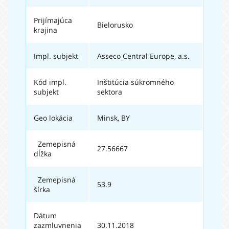
Prijímajúca
Bielorusko
krajina
Impl. subjekt
Asseco Central Europe, a.s.
Kód impl.
Inštitúcia súkromného
subjekt
sektora
Geo lokácia
Minsk, BY
Zemepisná
27.56667
dĺžka
Zemepisná
53.9
šírka
Dátum
zazmluvnenia
30.11.2018