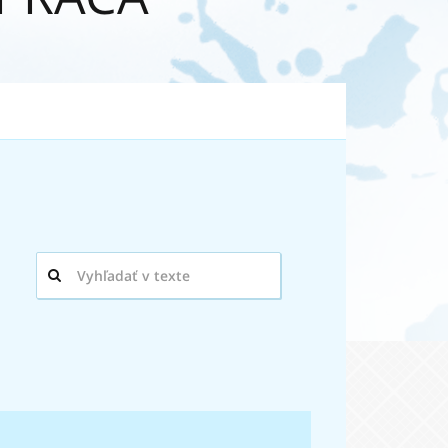
Hľadaný
výraz: