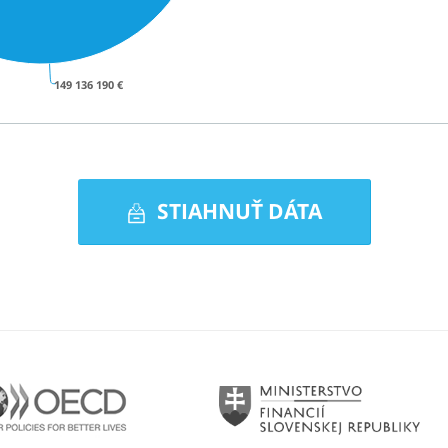
Svetová
Medziná
Rámcov
Medzin
OECD R
149 136 190 €
Európsk
Svetová
Medziná
Dohovor
Svetový
STIAHNUŤ DÁTA
Detský
Úrad Vy
Popula
Svetová
Svetová
OECD
Mini
fina
SR