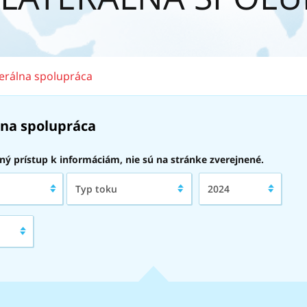
terálna spolupráca
álna spolupráca
dný prístup k informáciám, nie sú na stránke zverejnené.
Typ
Rok:
Typ toku
2024
toku: