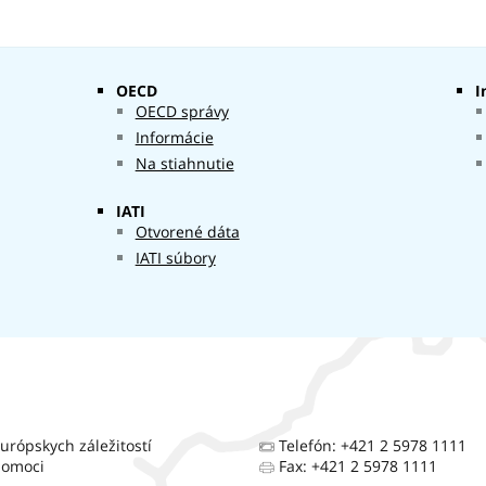
OECD
I
OECD správy
Informácie
Na stiahnutie
IATI
Otvorené dáta
IATI súbory
urópskych záležitostí
Telefón: +421 2 5978 1111
pomoci
Fax: +421 2 5978 1111