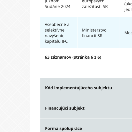
Južnom
európskych
(uk
Sudáne 2024
záležitostí SR
jed
Všeobecné a
selektívne
Ministerstvo
Med
navýšenie
financií SR
kapitálu IFC
63 záznamov (stránka 6 z 6)
Kód implementujúceho subjektu
Vypla
Financujúci subjekt
36
38 476 €
Vyplate
Forma spolupráce
100 000 €