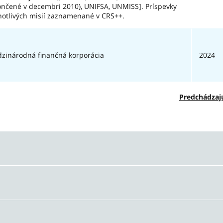
ončené v decembri 2010), UNIFSA, UNMISS]. Príspevky
notlivých misií zaznamenané v CRS++.
zinárodná finančná korporácia
2024
Predchádzaj
tená suma podľa kódu implementujúceho su
 332 €
ná suma podľa poskytovateľov – Celková sp