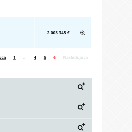
2 003 345 €
úca
1
…
4
5
6
Nasledujúca
bjektu
olupráca