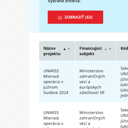
Vybrané kritériá:
ZOBRAZIŤ
(63)
Názov
Financujúci
Kód
▲
▼
▲
▼
projektu
subjekt
Sek
UNMISS
Ministerstvo
UNO
Mierová
zahraničných
júl
operácia v
vecí a
(uk
Južnom
európskych
(uk
Sudáne 2024
záležitostí SR
jed
Sek
UNMISS
Ministerstvo
UNO
Mierová
zahraničných
júl
operácia v
vecí a
(uk