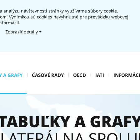
 analýzu návštevnosti stránky využívame súbory cookie.
asom. Výnimkou sú cookies nevyhnutné pre prevádzku webovej
informácií
Zobraziť detaily
Y A GRAFY
ČASOVÉ RADY
OECD
IATI
INFORMÁCI
TABUĽKY A GRAF
ILATERÁLNA SPOLU