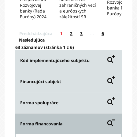
Rozvojová
Rozvojovej
zahraničných vecí
banka Rady
banky (Rada
a európskych
Európy
Európy) 2024
záležitostí SR
Predchádzajúca
1
2
3
…
6
Nasledujúca
63 záznamov (stránka 1 z 6)
Kód implementujúceho subjektu
Vyplatená suma podľa kódu
Financujúci subjekt
implementujúceho subjektu
Vyplatená suma podľa
Forma spolupráce
poskytovateľov – Celková
spolupráca
Chart title
Forma financovania