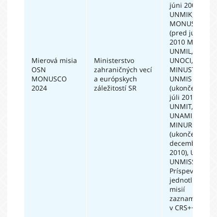
júni 2009),
UNMIK,
MONUSCO
(pred júlom
2010 MONUC),
UNMIL,
Mierová misia
Ministerstvo
UNOCI,
OSN
zahraničných vecí
MINUSTAH,
MONUSCO
a európskych
UNMIS
2024
záležitostí SR
(ukončené v
júli 2011),
UNMIT,
UNAMID,
MINURCAT
(ukončené v
decembri
2010), UNIFSA,
UNMISS].
Príspevky
jednotlivých
misií
zaznamenané
v CRS++.