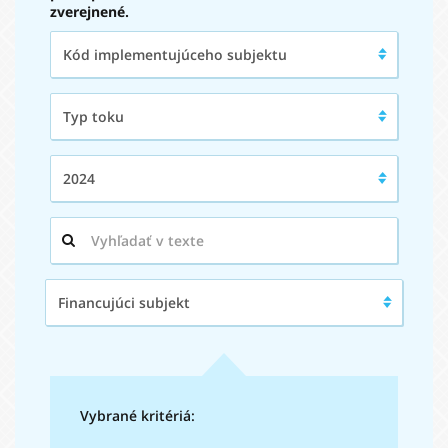
zverejnené.
Kód
Kód implementujúceho subjektu
implementujúceho
subjektu:
Typ
Typ toku
toku:
Rok:
2024
Hľadaný
výraz:
Financujúci
Financujúci subjekt
subjekt:
Vybrané kritériá: