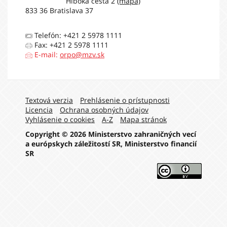
Hlboká cesta 2
(mapa)
Organizácia pre
833 36 Bratislava 37
bezpečnosť a
211 504 €
spoluprácu v
Európe
Telefón: +421 2 5978 1111
Medzinárodná
Fax: +421 2 5978 1111
agentúra pre
E-mail:
orpo@mzv.sk
atómovú energiu
146 020 €
(iba príspevky do
fondu technickej
spolupráce)
Navigation:
Textová verzia
Prehlásenie o prístupnosti
Medzinárodná
Licencia
Ochrana osobných údajov
asociácia pre
Vyhlásenie o cookies
A-Z
Mapa stránok
rozvoj - Iniciatíva
130 000 €
na multilaterálne
Copyright © 2026 Ministerstvo zahraničných vecí
odpustenie dlhov
a európskych záležitostí SR, Ministerstvo financií
Rozvojový program
SR
114 420 €
OSN
Program OSN pre
100 000 €
životné prostredie
Svetová
organizácia pre
38 476 €
zdravie zvierat
Medzinárodná
organizácia
36 332 €