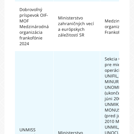
Dobrovoľný
príspevok OIF-
Ministerstvo
MOF
Medzinárodná
zahraničných vecí
Medzinárodná
organizácia
a európskych
organizácia
Frankofónie
záležitostí SR
frankofónie
2024
Sekcia OSN
pre mierové
operácie (iba
UNIFIL,
MINURSO,
UNOMIG
(ukončené v
júni 2009),
UNMIK,
MONUSCO
(pred júlom
2010 MONUC),
UNMIL,
UNMISS
Ministerstvo
UNOCI,