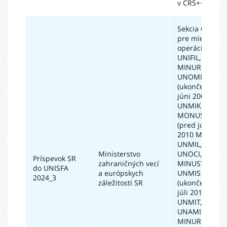
v CRS++.
Sekcia OSN
pre mierové
operácie (iba
UNIFIL,
MINURSO,
UNOMIG
(ukončené v
júni 2009),
UNMIK,
MONUSCO
(pred júlom
2010 MONUC),
UNMIL,
Ministerstvo
UNOCI,
Príspevok SR
zahraničných vecí
MINUSTAH,
do UNISFA
a európskych
UNMIS
2024_3
záležitostí SR
(ukončené v
júli 2011),
UNMIT,
UNAMID,
MINURCAT