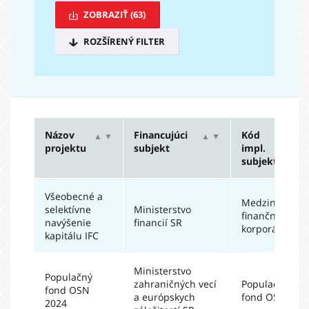
ZOBRAZIŤ
(63)
ROZŠÍRENÝ FILTER
Názov
Financujúci
Kód
▲
▼
▲
▼
▲
▼
projektu
subjekt
impl.
subjektu
Všeobecné a
Medzinárodná
selektívne
Ministerstvo
finančná
navýšenie
financií SR
korporácia
kapitálu IFC
Ministerstvo
Populačný
zahraničných vecí
Populačný
fond OSN
a európskych
fond OSN
2024