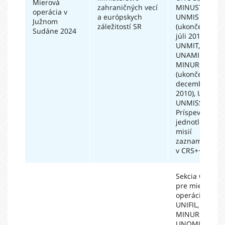
Mierová
zahraničných vecí
MINUSTAH,
operácia v
a európskych
UNMIS
Južnom
záležitostí SR
(ukončené v
Sudáne 2024
júli 2011),
UNMIT,
UNAMID,
MINURCAT
(ukončené v
decembri
2010), UNIFSA,
UNMISS].
Príspevky
jednotlivých
misií
zaznamenané
v CRS++.
Sekcia OSN
pre mierové
operácie (iba
UNIFIL,
MINURSO,
UNOMIG