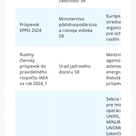
záležitostí SR
Európska a
Ministerstvo
stredozemná
Príspevok
pôdohospodárstva
organizácia
EPPO 2024
a rozvoja vidieka
pre ochranu
SR
rastlín
Riadny
Medzinárodná
členský
agentúra pre
príspevok do
Úrad jadrového
atómovú
pravidelného
dozoru SR
energiu -
rozpočtu IAEA
štatutárne
za rok 2024_1
príspevky
Sekcia OSN
pre mierové
operácie (iba
UNIFIL,
MINURSO,
UNOMIG
(ukončené v