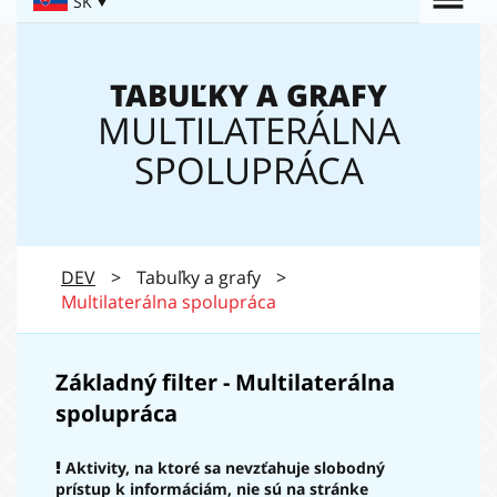
Togg
SK
Navigation:
navi
TABUĽKY A GRAFY
MULTILATERÁLNA
SPOLUPRÁCA
DEV
>
Tabuľky a grafy
>
Multilaterálna spolupráca
Základný filter - Multilaterálna
spolupráca
Aktivity, na ktoré sa nevzťahuje slobodný
prístup k informáciám, nie sú na stránke